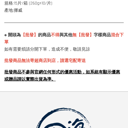
規格:15片
/箱 (
260g±10/片)
產地:挪威
※ 開頭為
【批發】
的商品
不得
與其他
無【批發】
字樣商品
混合下
單
如有需要煩請分開下單，造成不便，敬請見諒
批發商品無法寄超商店到店，請選宅配寄送
批發商品不參與官網任何形式的優惠活動，如系統有顯示優惠
或贈品請以實際出貨為準。