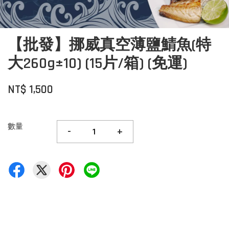
【批發】挪威真空薄鹽鯖魚(特
大260g±10) (15片/箱) (免運)
NT$ 1,500
數量
-
+