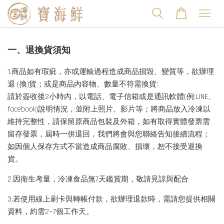
一、退換貨須知
1.商品如有瑕疵，亦或運輸過程造成商品損毀、變質等，欲辦理
退 (換)貨；或是商品內容物、數量不符需換貨:
請於簽收後2小時內，以電話、電子信箱或是通訊軟體(例:LINE、
facebook)說明情況，並附上照片、影片等；將商品放入冷凍以
維持完整性，請保留原商品包裝及外箱，如有取得實體發票需
留存發票，屆時一併退回，我們將會與您聯絡告知後續流程；
如因個人保存方式不當造成商品腐敗、損壞，恕不接受退換
貨。
2.因衛生考量，冷凍食品無7天鑑賞期，敬請見諒與配合
3.若使用線上刷卡與轉帳付款，欲辦理退款時，需請您提供相關
資料，約需2~7個工作天。