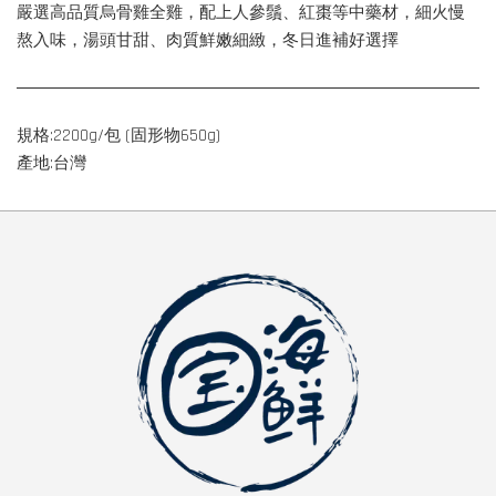
嚴選高品質烏骨雞全雞，配上人參鬚、紅棗等中藥材，細火慢
熬入味，湯頭甘甜、肉質鮮嫩細緻，冬日進補好選擇
規格:2200g/包 (固形物650g)
產地:台灣