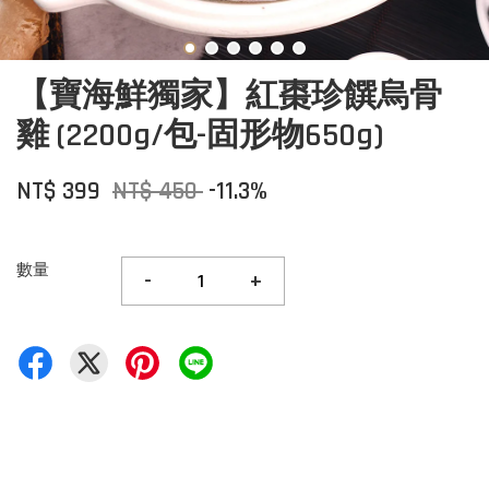
【寶海鮮獨家】紅棗珍饌烏骨
雞 (2200g/包-固形物650g)
NT$ 399
NT$ 450
-11.3%
數量
-
+