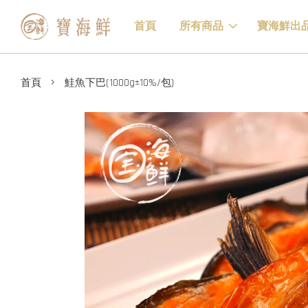
首頁
所有商品
寶海鮮出
›
首頁
鮭魚下巴(1000g±10%/包)