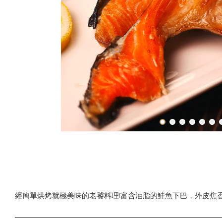
經簡單烘烤就極美味的老饕料理!富含油脂的鮭魚下巴，外皮焦