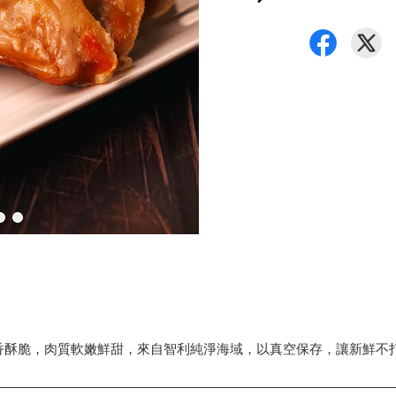
香酥脆，肉質軟嫩鮮甜，來自智利純淨海域，以真空保存，讓新鮮不打