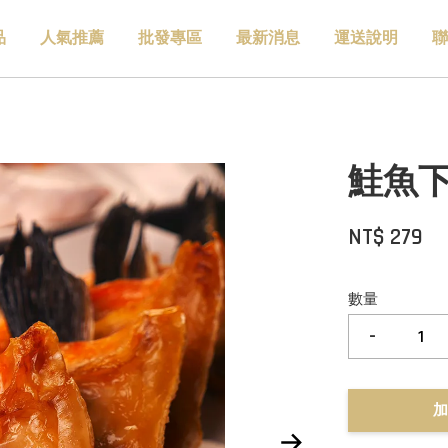
品
人氣推薦
批發專區
最新消息
運送說明
聯
鮭魚下巴
NT$ 279
數量
-
加