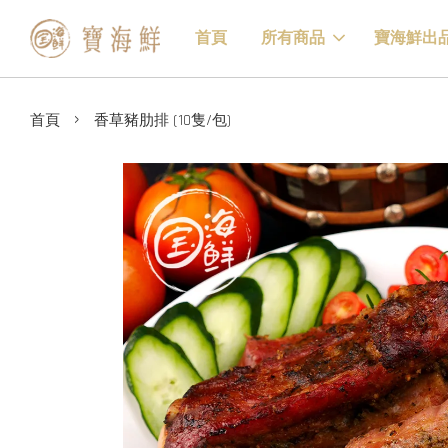
首頁
所有商品
寶海鮮出
›
首頁
香草豬肋排 (10隻/包)