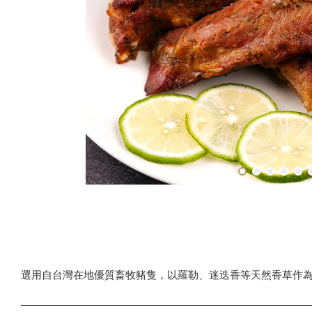
選用自台灣在地優質畜牧豬隻，以羅勒、迷迭香等天然香草作