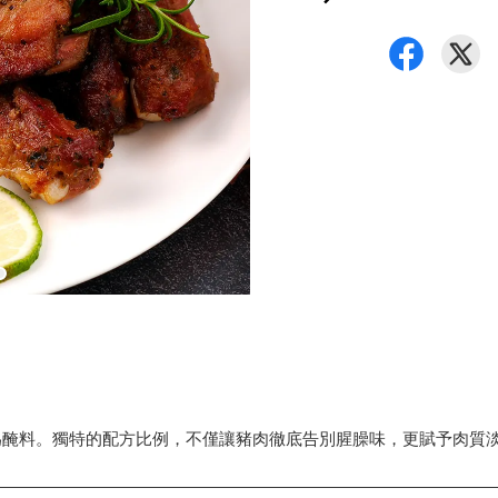
為醃料。獨特的配方比例，不僅讓豬肉徹底告別腥臊味，更賦予肉質