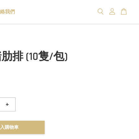
絡我們
排 (10隻/包)
+
入購物車