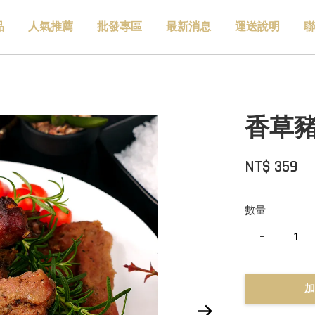
品
人氣推薦
批發專區
最新消息
運送說明
聯
香草豬肋
NT$ 359
數量
-
加