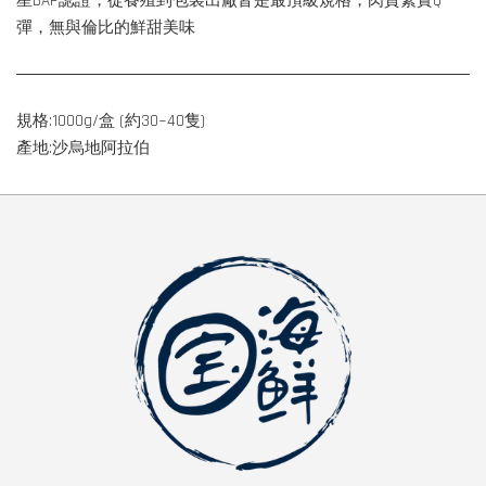
星BAP認證，從養殖到包裝出廠皆是最頂級規格，肉質緊實Q
彈，無與倫比的鮮甜美味
規格:1000g/盒 (約30~40隻)
產地:沙烏地阿拉伯