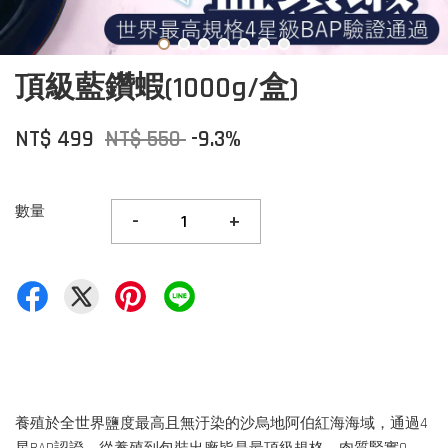
頂級藍鑽蝦(1000g/盒)
NT$ 499
NT$ 550
-9.3%
數量
-
+
養殖於全世界鹽度最高且無汙染的沙烏地阿伯紅海海域，通過4