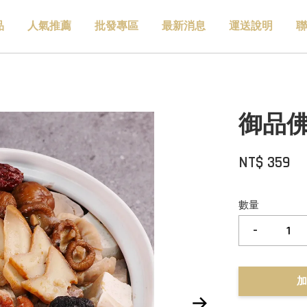
品
人氣推薦
批發專區
最新消息
運送說明
聯
御品佛跳
NT$ 359
數量
-
加