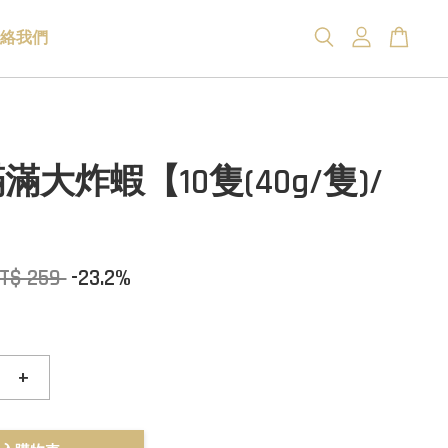
絡我們
滿大炸蝦【10隻(40g/隻)/
T$ 259
-23.2%
+