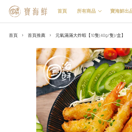
首頁
所有商品
寶海鮮出
›
›
首頁
首頁推薦
元氣滿滿大炸蝦【10隻(40g/隻)/盒】