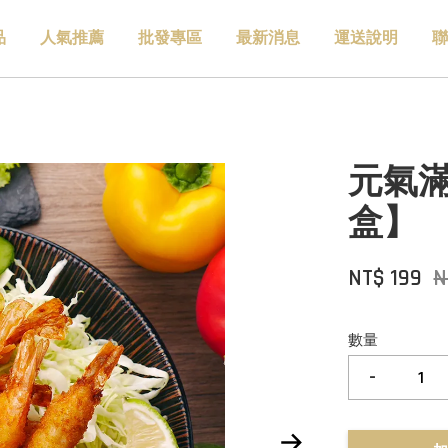
品
人氣推薦
批發專區
最新消息
運送說明
聯
元氣滿
盒】
NT$ 199
N
數量
-