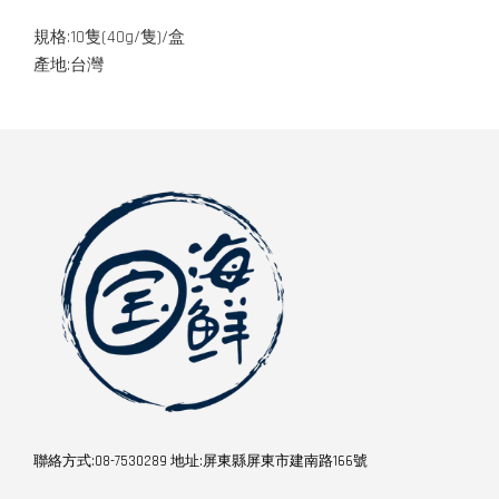
規格:10隻(40g/隻)/盒
產地:台灣
聯絡方式:08-7530289 地址:屏東縣屏東市建南路166號