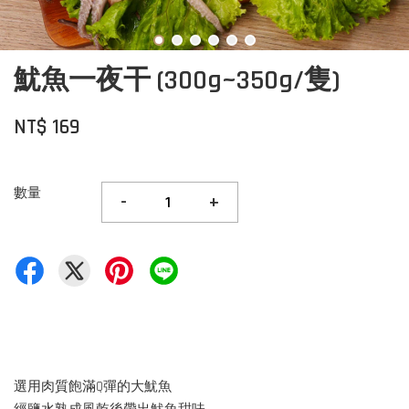
魷魚一夜干 (300g~350g/隻)
NT$ 169
數量
-
+
選用肉質飽滿Q彈的大魷魚