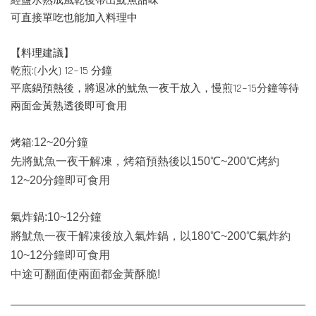
經鹽水熟成風乾後帶出魷魚甜味
可直接單吃也能加入料理中
【料理建議】
乾煎:(小火) 12~15 分鐘
平底鍋預熱後，將退冰的魷魚一夜干放入，慢煎12~15分鐘等待
兩面金黃熟透後即可食用
烤箱:
12~20分鐘
先將魷魚一夜干解凍，烤箱預熱後以150
℃~20
0℃烤約
12~20分鐘即可食用
氣炸鍋:
10~12分鐘
將魷魚一夜干解凍後放入氣炸鍋，以180
℃~20
0℃氣炸約
10~12分鐘即可食用
中途可翻面使兩面都金黃酥脆!