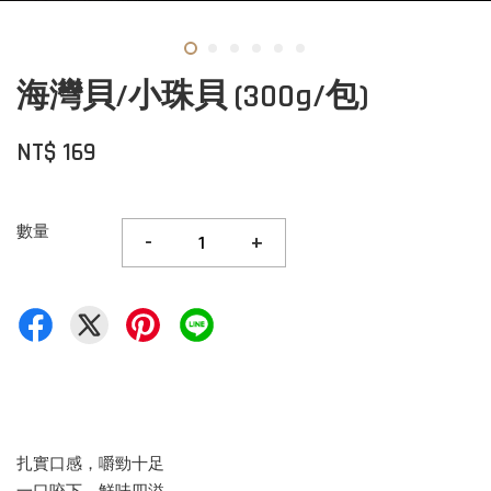
海灣貝/小珠貝 (300g/包)
NT$ 169
數量
-
+
扎實口感，嚼勁十足