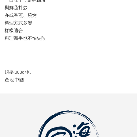
一口咬下，鮮味四溢
與鮮蔬拌炒
亦或香煎、燒烤
料理方式多變
樣樣適合
料理新手也不怕失敗
規格:300g/包
產地:中國