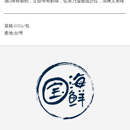
感Q彈有嚼勁，甘甜帶有鮮味，佐美乃滋做成沙拉，清爽又美味
規格:600g/包
產地:台灣