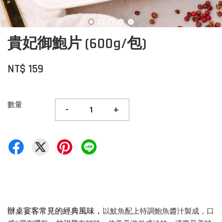
貴妃御鮑片 (600g/包)
NT$ 159
數量
-
+
辦桌宴客常見的經典風味，
以魷魚配上特調鮑魚醬汁製成，口