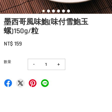
墨西哥風味鮑(味付雪鮑玉
螺)150g/粒
NT$ 159
數量
-
+