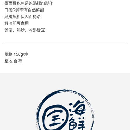
墨西哥鮑魚是以渦螺肉製作
口感Q彈帶有自然鮮甜
與鮑魚相似因而得名
解凍即可食用
煲湯、熱炒、冷盤皆宜
規格:150g/粒
產地:台灣