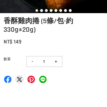
香酥雞肉捲 (5條/包-約
330g±20g)
NT$ 149
數量
-
+