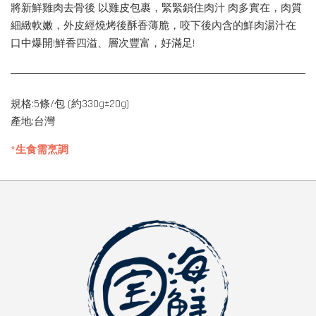
將新鮮雞肉去骨後 以雞皮包裹，緊緊鎖住肉汁 肉多實在，肉質
細緻軟嫩，外皮經燒烤後酥香薄脆，咬下後內含的鮮肉湯汁在
口中爆開!鮮香四溢、層次豐富，好滿足!
規格:5條/包 (約330g±20g)
產地:台灣
*生食需烹調