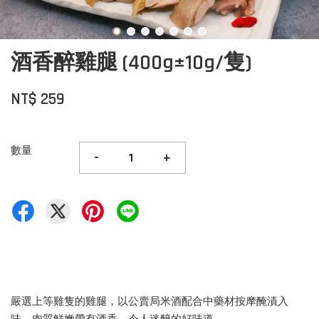
酒香醉雞腿 (400g±10g/隻)
NT$ 259
數量
-
+
嚴選上等雞隻的雞腿，以公賣局米酒配合中藥材按摩醃漬入