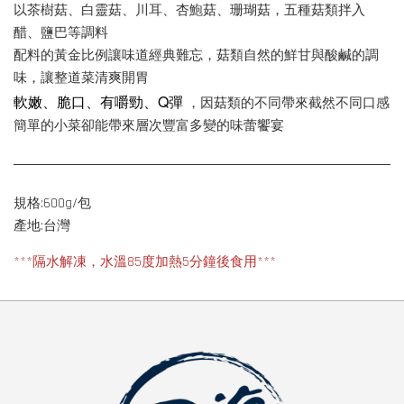
以茶樹菇、白靈菇、川耳、杏鮑菇、珊瑚菇，五種菇類拌入
醋、鹽巴等調料
配料的黃金比例讓味道經典難忘，菇類自然的鮮甘與酸鹹的調
味，讓整道菜清爽開胃
軟嫩、脆口、有嚼勁、Q彈
，因菇類的不同帶來截然不同口感
簡單的小菜卻能帶來層次豐富多變的味蕾饗宴
規格:600g/包
產地:台灣
***隔水解凍，水溫85度加熱5分鐘後食用***