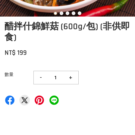
醋拌什錦鮮菇 (600g/包) (非供即
食)
NT$ 199
數量
-
+