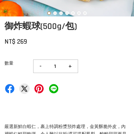
御炸蝦球(500g/包)
NT$ 269
數量
-
+
嚴選新鮮白蝦仁，裹上特調粉漿預炸處理，金黃酥脆外皮，內