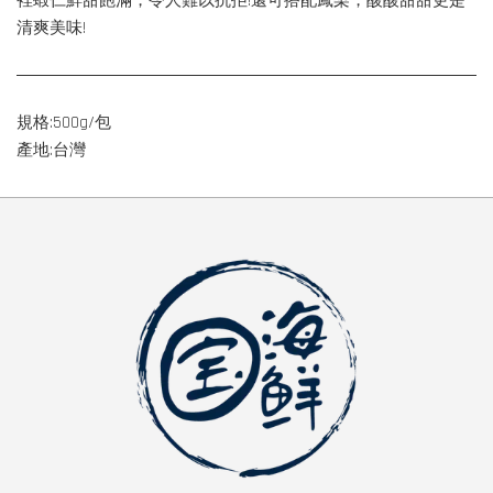
裡蝦仁鮮甜飽滿，令人難以抗拒!還可搭配鳳梨，酸酸甜甜更是
清爽美味!
規格:500g/包
產地:台灣