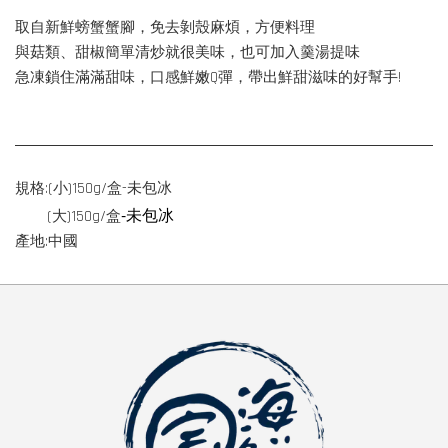
取自新鮮螃蟹蟹腳，免去剝殼麻煩，方便料理
與菇類、甜椒簡單清炒就很美味，也可加入羹湯提味
急凍鎖住滿滿甜味，口感鮮嫩Q彈，帶出鮮甜滋味的好幫手!
規格:(小)150g/盒-未包冰
-未包冰
(大)150g/盒
產地:中國