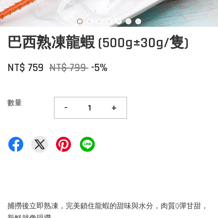
巴西熟凍龍蝦 (500g±30g/隻)
NT$ 759
NT$ 799
-5%
數量
-
+
捕撈後立即熟凍，完美鎖住龍蝦的甜味與水分，肉質Q彈甘甜，