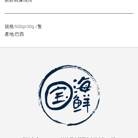
新鮮就像現撈
規格:500g±30g /隻
產地:巴西