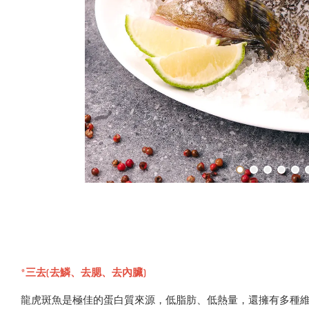
*三去(去鱗、去腮、去內臟)
龍虎斑魚是極佳的蛋白質來源，低脂肪、低熱量，還擁有多種維生