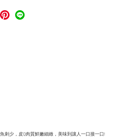
，魚刺少，皮Q肉質鮮嫩細緻，美味到讓人一口接一口!