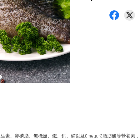
素、卵磷脂、無機鹽、鐵、鈣、磷以及Omega-3脂肪酸等營養素