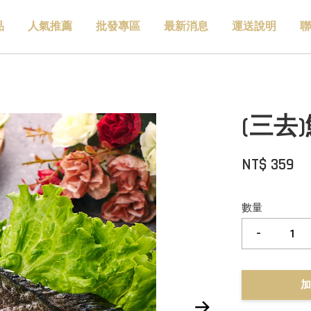
品
人氣推薦
批發專區
最新消息
運送說明
聯
(三去)
NT$ 359
數量
-
加