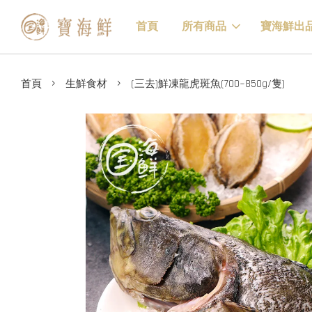
首頁
所有商品
寶海鮮出
›
›
首頁
生鮮食材
(三去)鮮凍龍虎斑魚(700~850g/隻)