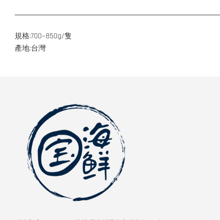
規格:700~850g/隻
產地:台灣