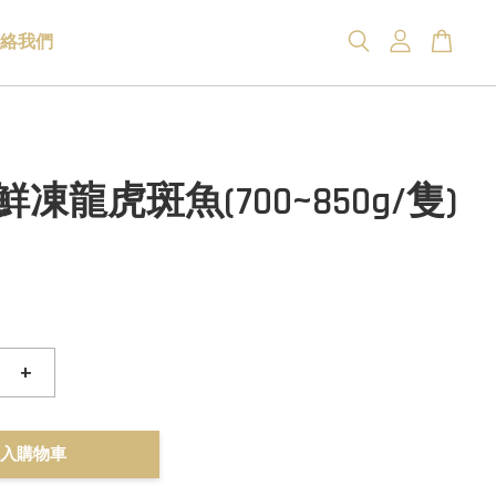
絡我們
鮮凍龍虎斑魚(700~850g/隻)
+
入購物車