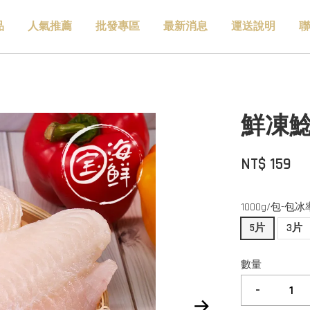
品
人氣推薦
批發專區
最新消息
運送說明
聯
鮮凍鯰魚
NT$ 159
1000g/包-包冰
5片
3片
數量
-