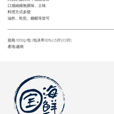
口感細緻無腥味、土味
料理方式多變
油炸、乾煎、糖醋等皆可
規格:1000g/包 (包冰率30%) (5片)/(3片)
產地:越南