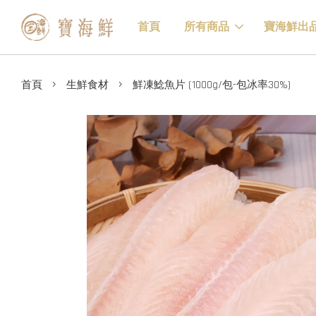
首頁
所有商品
寶海鮮出
›
›
首頁
生鮮食材
鮮凍鯰魚片 (1000g/包-包冰率30%)