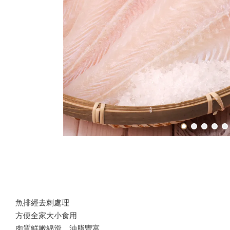
魚排經去刺處理
方便全家大小食用
肉質鮮嫩綿滑，油脂豐富