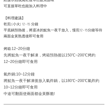
經鹽水熟成風乾後帶出魷魚甜味
可直接單吃也能加入料理中
【料理建議】
乾煎:(小火) 12~15 分鐘
平底鍋預熱後，將退冰的魷魚一夜干放入，慢煎12~15分鐘等待
兩面金黃熟透後即可食用
烤箱:
12~20分鐘
先將魷魚一夜干解凍，烤箱預熱後以150
℃~20
0℃烤約
12~20分鐘即可食用
氣炸鍋:
10~12分鐘
將魷魚一夜干解凍後放入氣炸鍋，以180
℃~20
0℃氣炸約
10~12分鐘即可食用
中途可翻面使兩面都金黃酥脆!