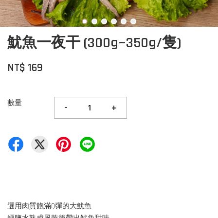
魷魚一夜干 (300g~350g/隻)
NT$ 169
數量
-
+
選用肉質飽滿Q彈的大魷魚