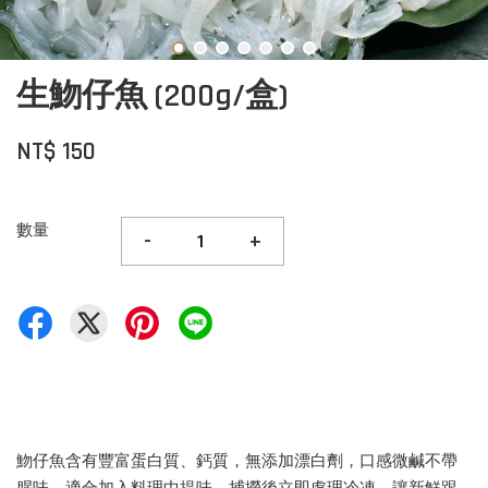
生魩仔魚 (200g/盒)
NT$ 150
數量
-
+
魩仔魚含有豐富蛋白質、鈣質，無添加漂白劑，口感微鹹不帶