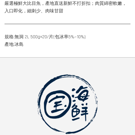
嚴選極鮮大比目魚，產地直送新鮮不打折扣；肉質綿密軟嫩，
入口即化，細刺少、肉味甘甜
規格:無洞 2L 500g±20/片(包冰率5%~10%)
產地:冰島