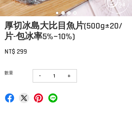
厚切冰島大比目魚片(500g±20/
片-包冰率5%~10%)
NT$ 299
數量
-
+