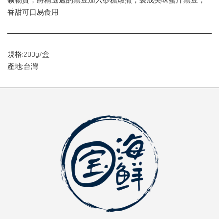
礦物質，將精選過的黑豆加入砂糖燉煮，製成美味蜜汁黑豆，
香甜可口易食用
規格:200g/盒
產地:台灣