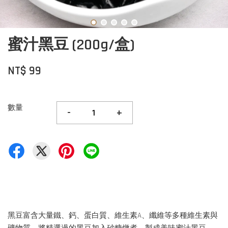
蜜汁黑豆 (200g/盒)
NT$ 99
數量
-
+
黑豆富含大量鐵、鈣、蛋白質、維生素A、纖維等多種維生素與