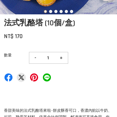
法式乳酪塔 (10個/盒)
NT$ 170
數量
-
+
香甜美味的法式乳酪塔來啦~餅皮酥香可口，香濃內餡以牛奶、