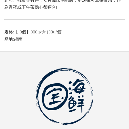
起司、雞蛋等材料，依黃金比例調製，解凍後可直接食用，作
為宵夜或下午茶點心都適合!
規格:【10個】300g/盒 (30g/個)
產地:越南