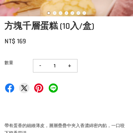
方塊千層蛋糕 (10入/盒)
NT$ 169
數量
-
+
帶有蛋香的細緻薄皮，層層疊疊中夾入香濃綿密內餡，一口咬