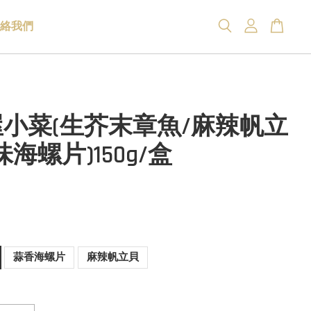
絡我們
小菜(生芥末章魚/麻辣帆立
海螺片)150g/盒
蒜香海螺片
麻辣帆立貝