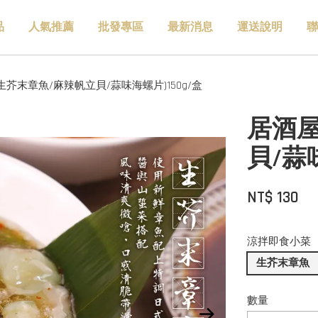
品
人氣推薦
批發專區
最新消息
運送說明
聯
生芥末章魚/麻辣帆立貝/蒜味海螺片)150g/盒
居酒屋
貝/蒜味
NT$ 130
涼拌即食小菜
生芥末章魚
數量