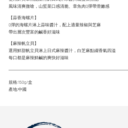
風味清爽微嗆，山蜇菜口感清脆、章魚肉Q彈帶滑嫩感
【蒜香海螺片】
Q彈的海螺片淋上蒜味醬汁，配上適量辣椒與芝麻
帶出層次豐富的鹹香好滋味
【麻辣帆立貝】
選用鮮甜帆立貝淋上日式麻辣醬汁，白芝麻點綴香氣四溢
每口都是麻辣鮮鹹的爽快好滋味
規格:150g/盒
產地:中國