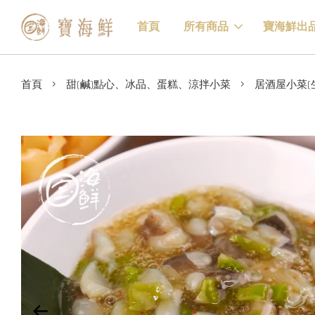
首頁
所有商品
寶海鮮出
›
›
首頁
甜(鹹)點心、冰品、蛋糕、涼拌小菜
居酒屋小菜(