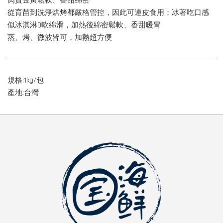
肉質金黃鬆軟、香甜綿密
從育苗到洗淨烘烤都嚴格管控，因此可連皮食用；冰著吃口感
似冰淇淋Q軟綿滑，加熱後綿密鬆軟、香甜暖胃
蒸、烤、微波皆可，加熱超方便
規格:1kg/包
產地:台灣