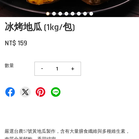
冰烤地瓜 (1kg/包)
NT$ 159
數量
-
+
嚴選台農57號黃地瓜製作，含有大量膳食纖維與多種維生素，