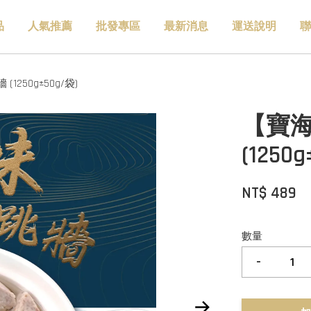
品
人氣推薦
批發專區
最新消息
運送說明
聯
250g±50g/袋)
【寶
(1250
NT$ 489
數量
-