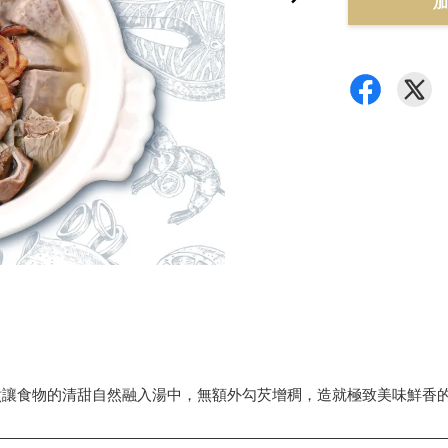
加
煮讓食物的清甜自然融入湯中，無額外勾芡增稠，造就極致美味鮮香