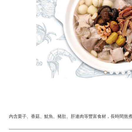
內含栗子、香菇、魷魚、豬肚、肝連肉等豐富食材，長時間熬