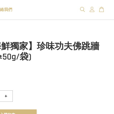
絡我們
海鮮獨家】珍味功夫佛跳牆
g±50g/袋)
+