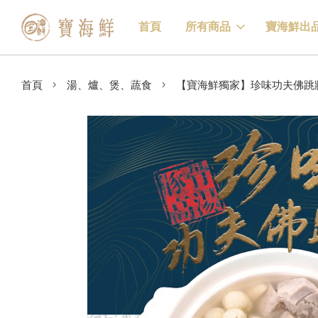
首頁
所有商品
寶海鮮出
›
›
首頁
湯、爐、煲、蔬食
【寶海鮮獨家】珍味功夫佛跳牆 (1