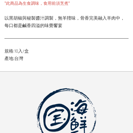
*此商品為生食調味，食用前須烹煮*
以黑胡椒與秘製醬汁調製，無羊羶味，骨香完美融入羊肉中，
每口都是鹹香四溢的味覺饗宴
規格:10入/盒
產地:台灣