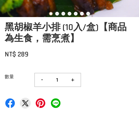
黑胡椒羊小排 (10入/盒)【商品
為生食，需烹煮】
NT$ 289
數量
-
+