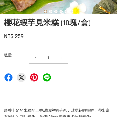
櫻花蝦芋見米糕 (10塊/盒)
NT$ 259
數量
-
+
醬香十足的米糕配上香甜綿密的芋泥，以櫻花蝦提鮮，帶出富