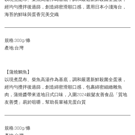
經均勻攪拌後過篩，創造綿密滑順口感，選用日本小淺海台，
海苔的鮮味與蛋香完美交織
規格:300g/條
產地:台灣
【蒲燒鯛魚】
以現煮昆布、柴魚高湯作為基底，調和嚴選新鮮殺菌全蛋液，
經均勻攪拌後過篩，創造綿密滑順口感，包裹綿密細緻雕魚
肉，蒲燒醬帶來道地日式口味，入圍2024銀髮友善食品「質地
友善獎」易於咀嚼，幫助長輩補充蛋白質
規格:300g/條