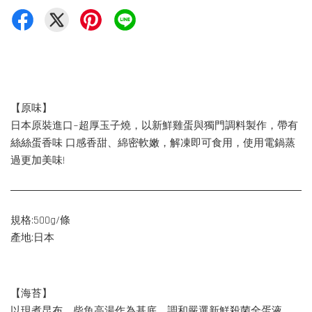
【原味】
日本原裝進口~超厚玉子燒，以新鮮雞蛋與獨門調料製作，帶有
絲絲蛋香味 口感香甜、綿密軟嫩，解凍即可食用，使用電鍋蒸
過更加美味!
規格:500g/條
產地:日本
【海苔】
以現煮昆布、柴魚高湯作為基底，調和嚴選新鮮殺菌全蛋液，