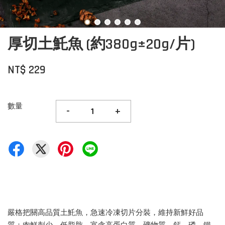
厚切土魠魚 (約380g±20g/片)
NT$ 229
數量
-
+
嚴格把關高品質土魠魚，急速冷凍切片分裝，維持新鮮好品