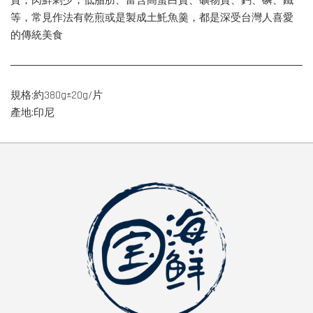
質；肉鮮刺少，低脂肪、富含高蛋白質、礦物質、鈣、磷、鐵
等，常見作法有乾煎或是製成土魠魚羹，都是深受台灣人喜愛
的傳統美食
規格:約380g±20g/片
產地:印尼