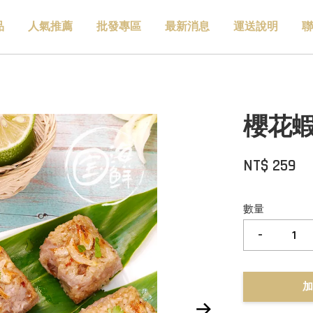
品
人氣推薦
批發專區
最新消息
運送說明
聯
櫻花蝦
NT$ 259
數量
-
加