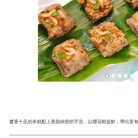
醬香十足的米糕配上香甜綿密的芋泥，以櫻花蝦提鮮，帶出富有