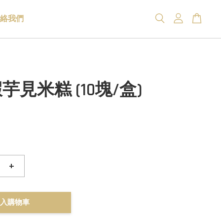
絡我們
芋見米糕 (10塊/盒)
+
入購物車