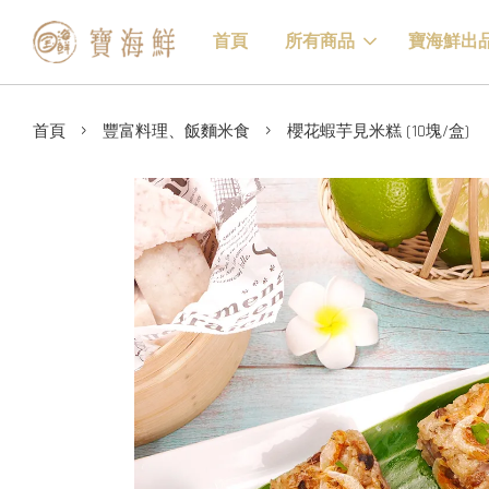
首頁
所有商品
寶海鮮出
›
›
首頁
豐富料理、飯麵米食
櫻花蝦芋見米糕 (10塊/盒)