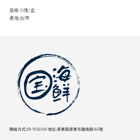
規格:10塊/盒
產地:台灣
聯絡方式:08-7530289 地址:屏東縣屏東市建南路166號