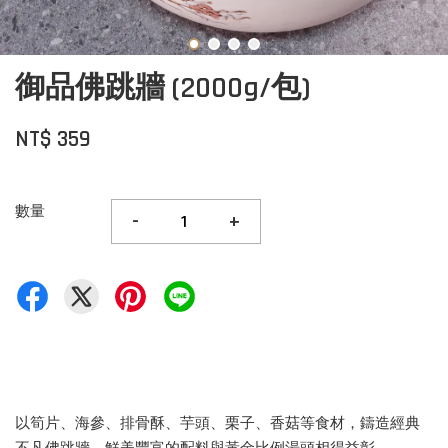
御品佛跳牆 (2000g/包)
NT$ 359
數量
-
+
以筍片、海參、排骨酥、芋頭、栗子、香菇等食材，鑄造經典