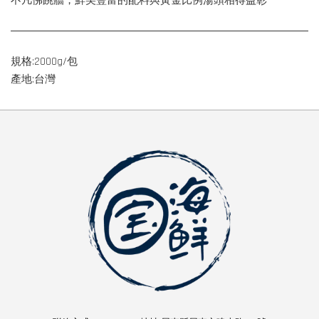
不凡佛跳牆，鮮美豐富的配料與黃金比例湯頭相得益彰
規格:2000g/包
產地:台灣