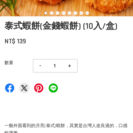
泰式蝦餅(金錢蝦餅) (10入/盒)
NT$ 139
數量
-
+
一般外面看到的月亮(泰式)蝦餅，其實是台灣人改良過的，口感