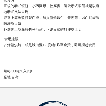
較薄脆
正統的泰式蝦餅，小巧圓形，較厚實，這款泰式蝦餅就是以道
地泰式風味呈現
嚴選上等魚漿打製而成，加入新鮮蝦仁、青蔥等，以白胡椒調
味增添香氣
外層裹上酥脆麵包粉油炸，正統泰式蝦餅即刻上桌!
•食用建議•
以烤箱烘烤，或是以油溫160度C油炸至金黃，即可撈起食用
規格:380g(10入)/盒
產地:台灣